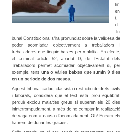
22/03/2020 – Comunicat CGT #5: Prevenció de riscos laborals
lm
en
Real Decret 8/2020
t,
el
18/03/2020 – (1) Anàlisis d’urgència del RDL 8/2020 de mesure
Tri
18/03/2020 – (2) Anàlisis d’urgència del RDL 8/2020 de mesure
bunal Constitucional s’ha pronunciat sobre la validesa de
poder acomiadar objectivament a treballadors i
Suspensió serveis no essencials
treballadores que tinguin baixes per malaltia. En efecte,
el criminal article 52, apartat D, de l’Estatut dels
Més informació
Treballadors permet acomiadar objectivament si, per
exemple, tens
una o vàries baixes que sumin 9 dies
en un període de dos mesos
.
Aquest tribunal caduc, classista i restrictiu de drets civils
i laborals, considera que el text està ‘prou equilibrat’
perquè exclou malalties greus si superen els 20 dies
ininterrompudament, a més de no comptar la realització
de vaga com a causa d’acomiadament. Oh! Encara els
haurem de donar les gràcies.