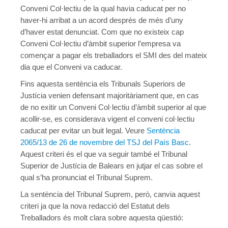
Conveni Col·lectiu de la qual havia caducat per no
haver-hi arribat a un acord després de més d’uny
d’haver estat denunciat. Com que no existeix cap
Conveni Col·lectiu d’àmbit superior l’empresa va
començar a pagar els treballadors el SMI des del mateix
dia que el Conveni va caducar.
Fins aquesta sentència els Tribunals Superiors de
Justícia venien defensant majoritàriament que, en cas
de no exitir un Conveni Col·lectiu d’àmbit superior al que
acollir-se, es considerava vigent el conveni col·lectiu
caducat per evitar un buit legal. Veure
Sentència
2065/13 de 26 de novembre del TSJ del País Basc
.
Aquest criteri és el que va seguir també el Tribunal
Superior de Justícia de Balears en jutjar el cas sobre el
qual s’ha pronunciat el Tribunal Suprem.
La sentència del Tribunal Suprem, però, canvia aquest
criteri ja que la nova redacció del Estatut dels
Treballadors és molt clara sobre aquesta qüestió: