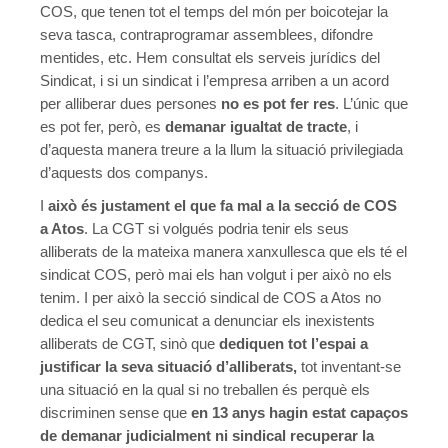
COS, que tenen tot el temps del món per boicotejar la
seva tasca, contraprogramar assemblees, difondre
mentides, etc. Hem consultat els serveis jurídics del
Sindicat, i si un sindicat i l’empresa arriben a un acord
per alliberar dues persones
no es pot fer res
. L’únic que
es pot fer, però, es
demanar igualtat de tracte
, i
d’aquesta manera treure a la llum la situació privilegiada
d’aquests dos companys.
I
això és justament el que fa mal a la secció de COS
a Atos
. La CGT si volgués podria tenir els seus
alliberats de la mateixa manera xanxullesca que els té el
sindicat COS, però mai els han volgut i per això no els
tenim. I per això la secció sindical de COS a Atos no
dedica el seu comunicat a denunciar els inexistents
alliberats de CGT, sinò que
dediquen tot l’espai a
justificar la seva situació d’alliberats,
tot inventant-se
una situació en la qual si no treballen és perquè els
discriminen sense que
en 13 anys hagin estat capaços
de demanar judicialment ni sindical recuperar la