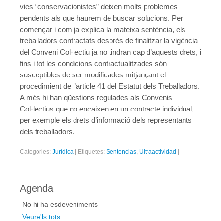
vies “conservacionistes” deixen molts problemes
pendents als que haurem de buscar solucions. Per
començar i com ja explica la mateixa sentència, els
treballadors contractats després de finalitzar la vigència
del Conveni Col·lectiu ja no tindran cap d’aquests drets, i
fins i tot les condicions contractualitzades són
susceptibles de ser modificades mitjançant el
procedimient de l’article 41 del Estatut dels Treballadors.
A més hi han qüestions regulades als Convenis
Col·lectius que no encaixen en un contracte individual,
per exemple els drets d’informació dels representants
dels treballadors.
Categories:
Jurídica
|
Etiquetes:
Sentencias
,
Ultraactividad
|
Agenda
No hi ha esdeveniments
Veure'ls tots