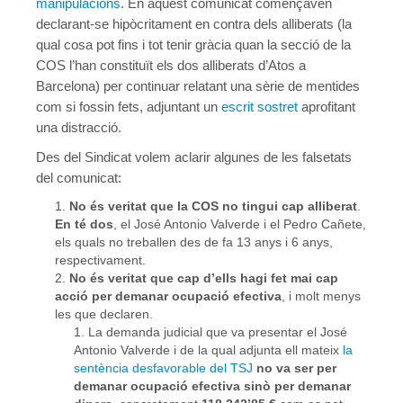
manipulacions
. En aquest comunicat començaven
declarant-se hipòcritament en contra dels alliberats (la
qual cosa pot fins i tot tenir gràcia quan la secció de la
COS l’han constituït els dos alliberats d’Atos a
Barcelona) per continuar relatant una sèrie de mentides
com si fossin fets, adjuntant un
escrit sostret
aprofitant
una distracció.
Des del Sindicat volem aclarir algunes de les falsetats
del comunicat:
No és veritat que la COS no tingui cap alliberat
.
En té dos
, el José Antonio Valverde i el Pedro Cañete,
els quals no treballen des de fa 13 anys i 6 anys,
respectivament.
No és veritat que cap d’ells hagi fet mai cap
acció per demanar ocupació efectiva
, i molt menys
les que declaren.
La demanda judicial que va presentar el José
Antonio Valverde i de la qual adjunta ell mateix
la
sentència desfavorable del TSJ
no va ser per
demanar ocupació efectiva sinò per demanar