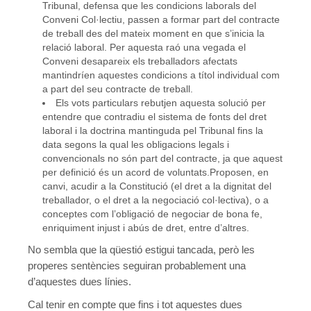
Tribunal, defensa que les condicions laborals del
Conveni Col·lectiu, passen a formar part del contracte
de treball des del mateix moment en que s’inicia la
relació laboral. Per aquesta raó una vegada el
Conveni desapareix els treballadors afectats
mantindríen aquestes condicions a títol individual com
a part del seu contracte de treball.
Els vots particulars rebutjen aquesta solució per
entendre que contradiu el sistema de fonts del dret
laboral i la doctrina mantinguda pel Tribunal fins la
data segons la qual les obligacions legals i
convencionals no són part del contracte, ja que aquest
per definició és un acord de voluntats.Proposen, en
canvi, acudir a la Constitució (el dret a la dignitat del
treballador, o el dret a la negociació col·lectiva), o a
conceptes com l’obligació de negociar de bona fe,
enriquiment injust i abús de dret, entre d’altres.
No sembla que la qüestió estigui tancada, però les
properes sentències seguiran probablement una
d’aquestes dues línies.
Cal tenir en compte que fins i tot aquestes dues