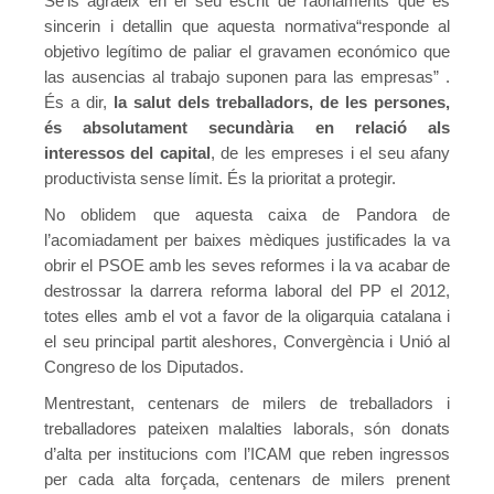
Se’ls agraeix en el seu escrit de raonaments que es
sincerin i detallin que aquesta normativa“responde al
objetivo legítimo de paliar el gravamen económico que
las ausencias al trabajo suponen para las empresas” .
És a dir,
la salut dels treballadors, de les persones,
és absolutament secundària en relació als
interessos del capital
, de les empreses i el seu afany
productivista sense límit. És la prioritat a protegir.
No oblidem que aquesta caixa de Pandora de
l’acomiadament per baixes mèdiques justificades la va
obrir el PSOE amb les seves reformes i la va acabar de
destrossar la darrera reforma laboral del PP el 2012,
totes elles amb el vot a favor de la oligarquia catalana i
el seu principal partit aleshores, Convergència i Unió al
Congreso de los Diputados.
Mentrestant, centenars de milers de treballadors i
treballadores pateixen malalties laborals, són donats
d’alta per institucions com l’ICAM que reben ingressos
per cada alta forçada, centenars de milers prenent