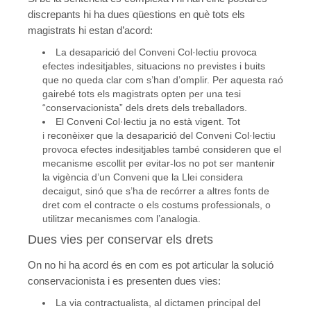
discrepants hi ha dues qüestions en què tots els
magistrats hi estan d’acord:
La desaparició del Conveni Col·lectiu provoca
efectes indesitjables, situacions no previstes i buits
que no queda clar com s’han d’omplir. Per aquesta raó
gairebé tots els magistrats opten per una tesi
“conservacionista” dels drets dels treballadors.
El Conveni Col·lectiu ja no està vigent. Tot
i reconèixer que la desaparició del Conveni Col·lectiu
provoca efectes indesitjables també consideren que el
mecanisme escollit per evitar-los no pot ser mantenir
la vigència d’un Conveni que la Llei considera
decaigut, sinó que s’ha de recórrer a altres fonts de
dret com el contracte o els costums professionals, o
utilitzar mecanismes com l’analogia.
Dues vies per conservar els drets
On no hi ha acord és en com es pot articular la solució
conservacionista i es presenten dues vies:
La via contractualista, al dictamen principal del