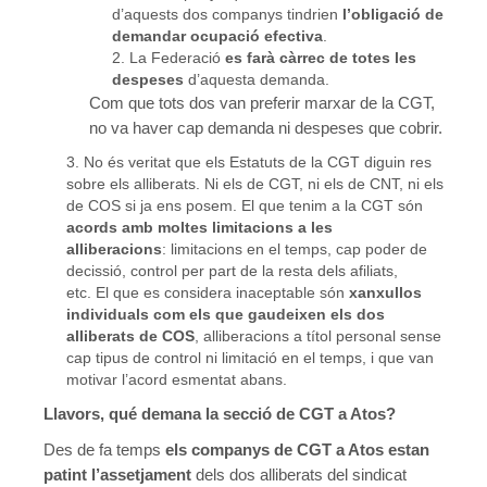
d’aquests dos companys tindrien
l’obligació de
demandar ocupació efectiva
.
La Federació
es farà càrrec de totes les
despeses
d’aquesta demanda.
Com que tots dos van preferir marxar de la CGT,
no va haver cap demanda ni despeses que cobrir.
No és veritat que els Estatuts de la CGT diguin res
sobre els alliberats. Ni els de CGT, ni els de CNT, ni els
de COS si ja ens posem. El que tenim a la CGT són
acords amb moltes limitacions a les
alliberacions
: limitacions en el temps, cap poder de
decissió, control per part de la resta dels afiliats,
etc. El que es considera inaceptable són
xanxullos
individuals com els que gaudeixen els dos
alliberats de COS
, alliberacions a títol personal sense
cap tipus de control ni limitació en el temps, i que van
motivar l’acord esmentat abans.
Llavors, qué demana la secció de CGT a Atos?
Des de fa temps
els companys de CGT a Atos estan
patint l’assetjament
dels dos alliberats del sindicat