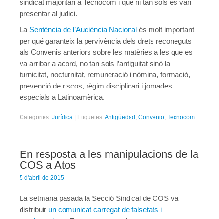
sindicat majoritari a Tecnocom i que ni tan sols es van
presentar al judici.
La
Sentència de l’Audiència Nacional
és molt important
per qué garanteix la pervivència dels drets reconeguts
als Convenis anteriors sobre les matèries a les que es
va arribar a acord, no tan sols l’antiguitat sinò la
turnicitat, nocturnitat, remuneració i nòmina, formació,
prevenció de riscos, règim disciplinari i jornades
especials a Latinoamèrica.
Categories:
Jurídica
|
Etiquetes:
Antigüedad
,
Convenio
,
Tecnocom
|
En resposta a les manipulacions de la
COS a Atos
5 d'abril de 2015
La setmana pasada la Secció Sindical de COS va
distribuir
un comunicat carregat de falsetats i