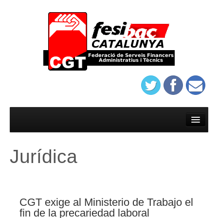
Inici
Afilia’t
Jurídica
On trobar-nos
Estatuts del sindicat de banca de Barcelona
Protocol d’assatjament de Banca
CGT exige al Ministerio de Trabajo el
fin de la precariedad laboral
On trobar-nos