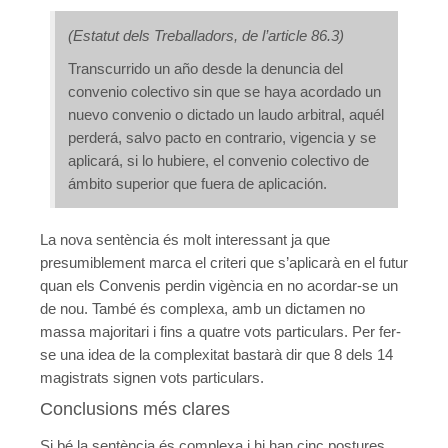
(Estatut dels Treballadors, de l’article 86.3)
Transcurrido un año desde la denuncia del
convenio colectivo sin que se haya acordado un
nuevo convenio o dictado un laudo arbitral, aquél
perderá, salvo pacto en contrario, vigencia y se
aplicará, si lo hubiere, el convenio colectivo de
ámbito superior que fuera de aplicación.
La nova sentència és molt interessant ja que
presumiblement marca el criteri que s’aplicarà en el futur
quan els Convenis perdin vigència en no acordar-se un
de nou. També és complexa, amb un dictamen no
massa majoritari i fins a quatre vots particulars. Per fer-
se una idea de la complexitat bastarà dir que 8 dels 14
magistrats signen vots particulars.
Conclusions més clares
Si bé la sentència és complexa i hi han cinc postures