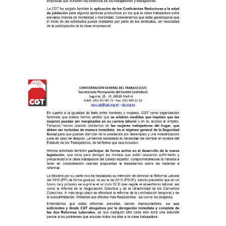
Conveni Col·lectiu d’Establiments Financers de Crèdit 2013
Eleccions Sindicals
Pensionistes
Presentació, consultes i contacte
Quota sindical afiliació
Novetats
Mutualidades Laborales
Coordinadora
Crisi COVID-19
MARÇ 2020 – BOLETÍN CONFEDERAL 163 – Soluciones a una
MARÇ 2020 – Guia de gestió psicològica davant quarantenes p