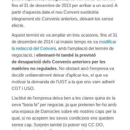
fins el 31 de desembre de 2013 per arribar a un acord. A
partir d’aquesta data el nou Conveni sustituiria
integrament els Convenis anteriors, deixant-los sense
efecte.
Aquest termini es va ampliar en tres ocasions, fins el 31
de desembre de 2014 i al mateix temps es va
modificar
la redacció del Conveni
, amb l’ampliació del termini de
negociació, i
eliminant-hi també la previsió
de desaparició dels Convenis anteriors per les
matèries no regulades
. No obstant això l’empresa va
decidir unilateralment deixar d’aplicar-los, el que va
motivar la demanda de l’UGT a la que ens vam adherir
CGT i USO.
L’actitut de l’empresa deixa ben a les clares quina és la
seva “bona fe” per negociar, ja que pretenen fer-ho amb
una espasa de Damocles sobre els nostres caps per la
qual, si no aceptem les seves condicions ens quedem
sense cap. Sorprén també (o potser no) CC OO,