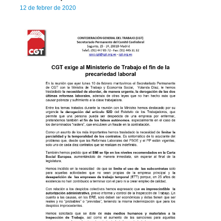
12 de febrer de 2020
Agenda
Convenis
Activitats administratives
Conveni Col·lectiu de Consultoria i Estudis de Mercat i Opini
Conveni Col·lectiu d’Enginyeria i Oficines d’Estudis Tècnics
Conveni Col·lectiu d’Oficines i Despatxos 2019-2021
Entitats de crèdit i asseguradores
Conveni Col·lectiu d’Assegurances 2016-2019
Tablas salariales del Convenio de Seguros 2018 y 2019
Conveni Col·lectiu de Banca 2015-2018
Conveni Col·lectiu de Caixes i Entitats d’Estalvi 2011-2014