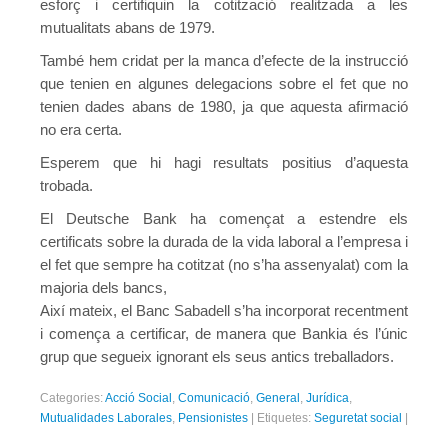
esforç i certifiquin la cotització realitzada a les
mutualitats abans de 1979.
També hem cridat per la manca d’efecte de la instrucció
que tenien en algunes delegacions sobre el fet que no
tenien dades abans de 1980, ja que aquesta afirmació
no era certa.
Esperem que hi hagi resultats positius d’aquesta
trobada.
El Deutsche Bank ha començat a estendre els
certificats sobre la durada de la vida laboral a l’empresa i
el fet que sempre ha cotitzat (no s’ha assenyalat) com la
majoria dels bancs,
Així mateix, el Banc Sabadell s’ha incorporat recentment
i comença a certificar, de manera que Bankia és l’únic
grup que segueix ignorant els seus antics treballadors.
Categories:
Acció Social
,
Comunicació
,
General
,
Jurídica
,
Mutualidades Laborales
,
Pensionistes
|
Etiquetes:
Seguretat social
|