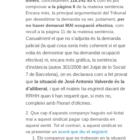
diners
, concretament
118.242’85 €
com es pot
comprovar
a la pàgina 6
de la mateixa sentència.
Encara més, la principal argumentació del Tribunal
per desestimar la demanda va ser, justament,
per
no haver demanat MAI ocupació efectiva
, com
recull a la pàgina 11 de la mateixa sentència.
Casualment
el que no s’adjunta és la demanda
judicial (la qual cosa seria més coherent si el que
volia és demostrar que ha demandat ocupació
efectiva) ni, encara més gràfica, la sentència
d’instància (autos 301/2008 del Jutjat de lo Social
7 de Barcelona), on es declarava com a fet provat
que
la situació de José Antonio Valverde és la
d’alliberat
, i que ell mateix ha esgrimit davant de
RRHH quan li han requerit que, si més no,
compleixi amb l’horari d’oficines.
Que cap d’aquests companys hagués sol·licitat
mai a aquest sindicat pagar cap demanda en
aquest sentit. Tot el contrari, a aquest sindicat es
va presentar un
acord que diu el següent
:
Els companys que es trobessin en la situació