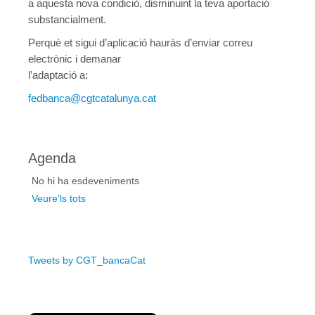
a aquesta nova condició, disminuint la teva aportació
substancialment.
Agenda
Perquè et sigui d’aplicació hauràs d’enviar correu
Convenis
electrònic i demanar
l’adaptació a:
Activitats administratives
fedbanca@cgtcatalunya.cat
Conveni Col·lectiu de Consultoria i Estudis de Mercat i Opini
Conveni Col·lectiu d’Enginyeria i Oficines d’Estudis Tècnics
Agenda
Conveni Col·lectiu d’Oficines i Despatxos 2019-2021
No hi ha esdeveniments
Entitats de crèdit i asseguradores
Veure'ls tots
Conveni Col·lectiu d’Assegurances 2016-2019
Tablas salariales del Convenio de Seguros 2018 y 2019
Tweets by CGT_bancaCat
Conveni Col·lectiu de Banca 2015-2018
Conveni Col·lectiu de Caixes i Entitats d’Estalvi 2011-2014