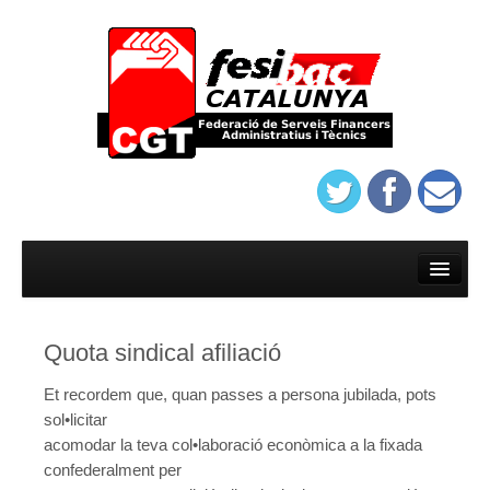
Inici
Afilia’t
Quota sindical afiliació
On trobar-nos
Et recordem que, quan passes a persona jubilada, pots
Estatuts del sindicat de banca de Barcelona
sol•licitar
Protocol d’assatjament de Banca
acomodar la teva col•laboració econòmica a la fixada
confederalment per
On trobar-nos