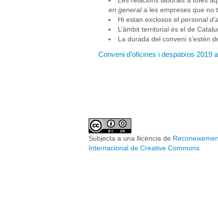
Les relacions laborals a totes aq
en general
a les empreses que no ti
Hi estan exclosos el
personal d’a
L’àmbit territorial és el de Catal
La durada del conveni s’estén d
Conveni d’oficines i despatxos 2019 
Subjecta a una llicència de
Reconeixement
Internacional de Creative Commons