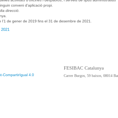
uelles
activitats d’oficines i despatxos
, i
serveis de tipus administratius
nguin conveni d’aplicació propi.
lta direcció
.
unya.
e l’1 de gener de 2019 fins el 31 de desembre de 2021.
a 2021
FESIBAC Catalunya
-CompartirIgual 4.0
Carrer Burgos, 59 baixos, 08014 Ba