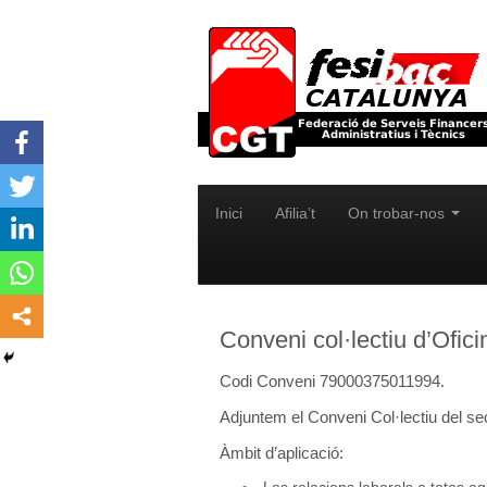
Inici
Afilia’t
On trobar-nos
Conveni col·lectiu d’Ofi
Codi Conveni 79000375011994.
Adjuntem el Conveni Col·lectiu del se
Àmbit d’aplicació: