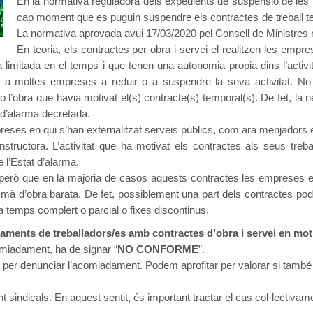
En la normativa reguladora dels expedients de suspensió de les r
cap moment que es puguin suspendre els contractes de treball te
La normativa aprovada avui 17/03/2020 pel Consell de Ministres 
En teoria, els contractes per obra i servei el realitzen les empre
a limitada en el temps i que tenen una autonomia propia dins l’activit
nt a moltes empreses a reduir o a suspendre la seva activitat. 
at o l’obra que havia motivat el(s) contracte(s) temporal(s). De fet, la 
ó d’alarma decretada.
ses en qui s’han externalitzat serveis públics, com ara menjadors esco
ructora. L’activitat que ha motivat els contractes als seus trebal
 l’Estat d’alarma.
però que en la majoria de casos aquests contractes les empreses e
nir mà d’obra barata. De fet, possiblement una part dels contractes pode
 a temps complert o parcial o fixes discontinus.
ments de treballadors/es amb contractes d’obra i servei en mot
comiadament, ha de signar “
NO CONFORME
”.
les per denunciar l’acomiadament. Podem aprofitar per valorar si tamb
t sindicals. En aquest sentit, és important tractar el cas col·lectiva