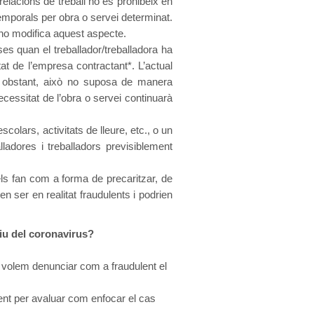
elacions de treball no es prohibeix en
mporals per obra o servei determinat.
no modifica aquest aspecte.
ses quan el treballador/treballadora ha
at de l’empresa contractant*. L’actual
No obstant, això no suposa de manera
necessitat de l’obra o servei continuarà
lars, activitats de lleure, etc., o un
ladores i treballadors previsiblement
ls fan com a forma de precaritzar, de
n ser en realitat fraudulents i podrien
iu del coronavirus?
é volem denunciar com a fraudulent el
ment per avaluar com enfocar el cas