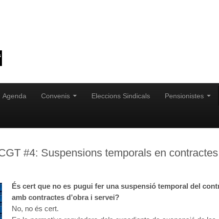
Agenda
Convenis
Eleccions Sindicals
Pensionistes
GT #4: Suspensions temporals en contractes d
És cert que no es pugui fer una suspensió temporal del cont
amb contractes d’obra i servei?
No, no és cert.