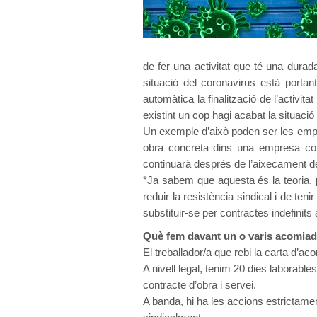
de fer una activitat que té una durad
situació del coronavirus està porta
automàtica la finalització de l’activit
existint un cop hagi acabat la situaci
Un exemple d’això poden ser les empre
obra concreta dins una empresa const
continuarà després de l’aixecament de
*Ja sabem que aquesta és la teoria, 
reduir la resistència sindical i de te
substituir-se per contractes indefinits
Què fem davant un o varis acomiada
El treballador/a que rebi la carta d’a
A nivell legal, tenim 20 dies laborab
contracte d’obra i servei.
A banda, hi ha les accions estrictamen