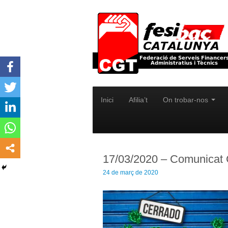
Inici
Afilia’t
On trobar-nos
17/03/2020 – Comunicat C
24 de març de 2020