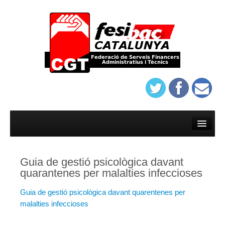
Inici
Afilia’t
Guia de gestió psicològica davant
On trobar-nos
quarantenes per malalties infeccioses
Estatuts del sindicat de banca de Barcelona
Guia de gestió psicològica davant quarentenes per
Protocol d’assatjament de Banca
malalties infeccioses
On trobar-nos