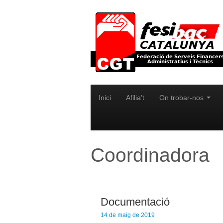
Inici
Afilia’t
On trobar-nos
Coordinadora
Documentació
14 de maig de 2019