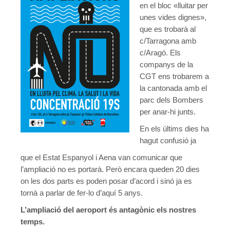
en el bloc «lluitar per
unes vides dignes»,
Agenda
que es trobarà al
Convenis
c/Tarragona amb
c/Aragó. Els
Activitats administratives
companys de la
CGT ens trobarem a
Conveni Col·lectiu de Consultoria i Estudis de Mercat i Opini
la cantonada amb el
Conveni Col·lectiu d’Enginyeria i Oficines d’Estudis Tècnics
parc dels Bombers
per anar-hi junts.
Conveni Col·lectiu d’Oficines i Despatxos 2019-2021
En els últims dies ha
Entitats de crèdit i asseguradores
hagut confusió ja
que el Estat Espanyol i Aena van comunicar que
Conveni Col·lectiu d’Assegurances 2016-2019
l’ampliació no es portarà. Però encara queden 20 dies
Tablas salariales del Convenio de Seguros 2018 y 2019
on les dos parts es poden posar d’acord i sinó ja es
tornà a parlar de fer-lo d’aquí 5 anys.
Conveni Col·lectiu de Banca 2015-2018
L’ampliació del aeroport és antagònic els nostres
temps.
Conveni Col·lectiu de Caixes i Entitats d’Estalvi 2011-2014