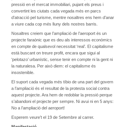
Mesures laborals de prevenció de CORONAVIRUS
pressió en el mercat immobiliari, pujant els preus i
convertint les ciutats cada vegada més en parcs
Guia del drets laborals – Covid19
d’atracció pel turisme, mentre nosaltres ens hem d’anar
a viure cada cop més lluny dels nostres barris.
Canal pels dubtes laborals pel Coronavirus
Nosaltres creiem que l’ampliació de l’aeroport és un
Comunicats
projecte faraònic que es deu als interessos econòmics
en compte de qualsevol necessitat ‘real’. El capitalisme
Comunicado COVID-19
està buscant on treure profit, encara que sigui al
‘pelotazo’ urbanístic, sense tenir en compte ni la gent ni
10/03/2020 – Comunicat CGT #1 del Secretariat Permanent d
la naturalesa. Per això diem: el capitalisme és
12/03/2020 Pla de xoc davant la crisi del COVID19
insostenible.
El suport cada vegada més tíbio de una part del govern
13/03/2020 – La clase trabajadora no puede pagar la crisis 
a l’ampliació és el resultat de la protesta social contra
14/03/2020 – Comunicat CGT #2: Sobre la cura de menors a
aquest projecte. Ara hem de redoblar la pressió perque
s’abandoni el projecte per sempre. Ni avui ni en 5 anys:
14/03/2020 – Comunicat CGT #3: Acomiadaments i suspensi
No a l’ampliació del aeroport!
17/03/2020 – Comunicat CGT #4: Suspensions temporals en c
Esperem veure’t el 19 de Setembre al carrer.
Manifestació