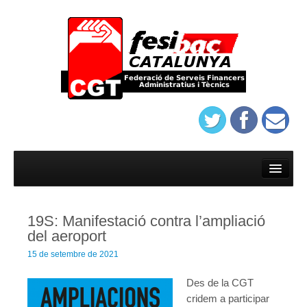
Inici
Afilia’t
19S: Manifestació contra l’ampliació
On trobar-nos
del aeroport
Estatuts del sindicat de banca de Barcelona
15 de setembre de 2021
Protocol d’assatjament de Banca
Des de la CGT
cridem a participar
On trobar-nos