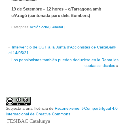
22/03/2020 – Comunicat CGT #5: Prevenció de riscos laborals
19 de Setembre – 12 hores – c/Tarragona amb
Real Decret 8/2020
c/Aragó (cantonada parc dels Bombers)
18/03/2020 – (1) Anàlisis d’urgència del RDL 8/2020 de mesure
Categories:
Acció Social
,
General
|
18/03/2020 – (2) Anàlisis d’urgència del RDL 8/2020 de mesure
Suspensió serveis no essencials
«
Intervenció de CGT a la Junta d’Accionistes de CaixaBank
el 14/05/21
Més informació
Los pensionistas también pueden deducirse en la Renta las
cuotas sindicales
»
Subjecta a una llicència de
Reconeixement-CompartirIgual 4.0
Internacional de Creative Commons
FESIBAC Catalunya