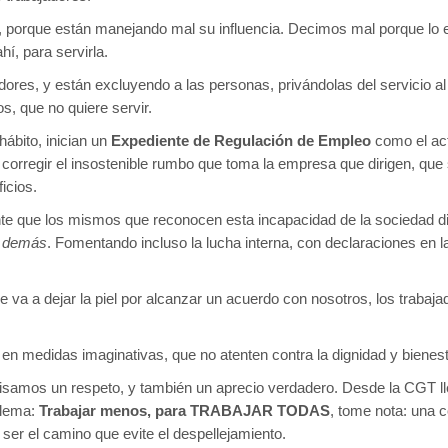
, porque están manejando mal su influencia. Decimos mal porque lo e
í, para servirla.
jadores, y están excluyendo a las personas, privándolas del servicio 
s, que no quiere servir.
hábito, inician un
Expediente de Regulación de Empleo
como el act
 corregir el insostenible rumbo que toma la empresa que dirigen, qu
icios.
te que los mismos que reconocen esta incapacidad de la sociedad dir
os demás
. Fomentando incluso la lucha interna, con declaraciones en l
 va a dejar la piel por alcanzar un acuerdo con nosotros, los trabaj
en medidas imaginativas, que no atenten contra la dignidad y bienes
ecisamos un respeto, y también un aprecio verdadero. Desde la CGT 
 lema:
Trabajar menos, para TRABAJAR TODAS
, tome nota: una 
 ser el camino que evite el despellejamiento.