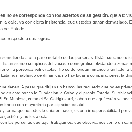
enen no se corresponde con los aciertos de su gestión
, que a lo vi
la calle, ya con cierta insistencia, que ustedes ganan demasiado. Esta
no del Estado.
do respecto a sus logros.
án sometiendo a una parte notable de las personas. Están cerrando ofic
ad. Están siendo cómplices del vaciado demográfico olvidando a zonas r
rario-, a personas vulnerables. No se defiendan mirando a un lado, a 
 Estamos hablando de dinámica, no hay lugar a comparaciones, la di
que tienen. A pesar que dirijan un banco, les recuerdo que no es privad
ene en este banco la Fundación la Caixa y el propio Estado. Su obligac
El Sr. Muniesa, como el Sr. Goiriglozarrí, saben que aquí están ya sea
n banco con mayoritaria participación estatal.
 y forma que ustedes lo quieren hacer, es una irresponsabilidad por va
u gestión, y no les afecta
to con las personas que aquí trabajamos, que observamos como un cami