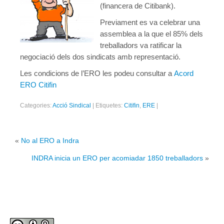
(financera de Citibank).
Agenda
Previament es va celebrar una
assemblea a la que el 85% dels
Convenis
treballadors va ratificar la
negociació dels dos sindicats amb representació.
Activitats administratives
Les condicions de l’ERO les podeu consultar a
Acord
Conveni Col·lectiu de Consultoria i Estudis de Mercat i Opini
ERO Citifin
Conveni Col·lectiu d’Enginyeria i Oficines d’Estudis Tècnics
Categories:
Acció Sindical
|
Etiquetes:
Citifin
,
ERE
|
Conveni Col·lectiu d’Oficines i Despatxos 2019-2021
Entitats de crèdit i asseguradores
«
No al ERO a Indra
Conveni Col·lectiu d’Assegurances 2016-2019
INDRA inicia un ERO per acomiadar 1850 treballadors
»
Tablas salariales del Convenio de Seguros 2018 y 2019
Conveni Col·lectiu de Banca 2015-2018
Conveni Col·lectiu de Caixes i Entitats d’Estalvi 2011-2014