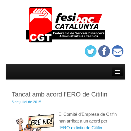
Inici
Afilia’t
Tancat amb acord l’ERO de Citifin
On trobar-nos
5 de juliol de 2015
Estatuts del sindicat de banca de Barcelona
El Comité d’Empresa de Citifin
Protocol d’assatjament de Banca
han arribat a un acord per
l’
ERO extintiu de Citifin
On trobar-nos