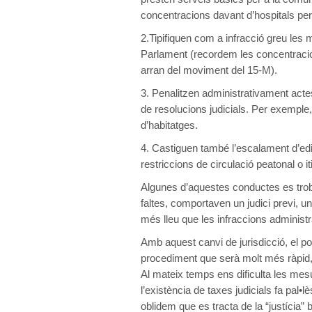
concentracions davant d’hospitals per 
2.Tipifiquen com a infracció greu les 
Parlament (recordem les concentracio
arran del moviment del 15-M).
3. Penalitzen administrativament actes
de resolucions judicials. Per exemple,
d’habitatges.
4. Castiguen també l’escalament d’edi
restriccions de circulació peatonal o i
Algunes d’aquestes conductes es troba
faltes, comportaven un judici previ, 
més lleu que les infraccions administr
Amb aquest canvi de jurisdicció, el po
procediment que serà molt més ràpid,
Al mateix temps ens dificulta les mes
l’existència de taxes judicials fa pal•lè
oblidem que es tracta de la “justícia” 