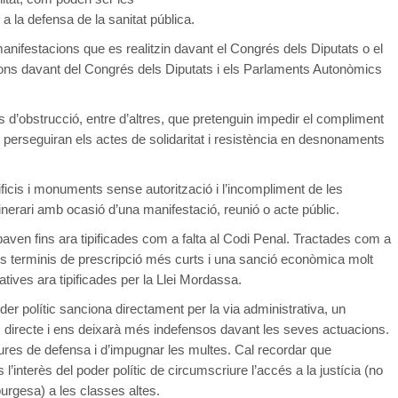
a la defensa de la sanitat pública.
manifestacions que es realitzin davant el Congrés dels Diputats o el
ns davant del Congrés dels Diputats i els Parlaments Autonòmics
 d’obstrucció, entre d’altres, que pretenguin impedir el compliment
 perseguiran els actes de solidaritat i resistència en desnonaments
ficis i monuments sense autorització i l’incompliment de les
tinerari amb ocasió d’una manifestació, reunió o acte públic.
ven fins ara tipificades com a falta al Codi Penal. Tractades com a
uns terminis de prescripció més curts i una sanció econòmica molt
atives ara tipificades per la Llei Mordassa.
der polític sanciona directament per la via administrativa, un
 directe i ens deixarà més indefensos davant les seves actuacions.
ures de defensa i d’impugnar les multes. Cal recordar que
s l’interès del poder polític de circumscriure l’accés a la justícia (no
burgesa) a les classes altes.