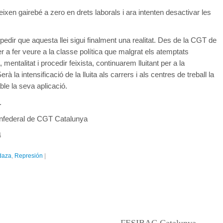
deixen gairebé a zero en drets laborals i ara intenten desactivar les
edir que aquesta llei sigui finalment una realitat. Des de la CGT de
er a fer veure a la classe política que malgrat els atemptats
mentalitat i procedir feixista, continuarem lluitant per a la
rà la intensificació de la lluita als carrers i als centres de treball la
able la seva aplicació.
.
onfederal de CGT Catalunya
4
daza
,
Represión
|