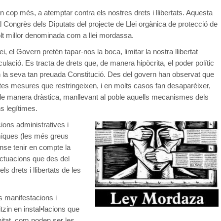
n cop més, a atemptar contra els nostres drets i llibertats. Aquesta
l Congrès dels Diputats del projecte de Llei orgànica de protecció de
lt millor denominada com a llei mordassa.
i, el Govern pretén tapar-nos la boca, limitar la nostra llibertat
rculació. Es tracta de drets que, de manera hipòcrita, el poder polític
en la seva tan preuada Constitució. Des del govern han observat que
tes mesures que restringeixen, i en molts casos fan desaparèixer,
 de manera dràstica, manllevant al poble aquells mecanismes dels
ns legítimes.
ccions administratives i
iques (les més greus
nse tenir en compte la
actuacions que des del
ls drets i llibertats de les
s manifestacions i
zin en instal•lacions que
itat, com poden ser les