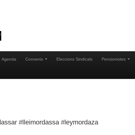
Agenda
Convenis
Eleccions Sindicals
Pensionistes
assar #lleimordassa #leymordaza