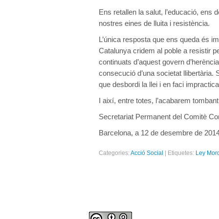
Ens retallen la salut, l’educació, ens 
nostres eines de lluita i resistència.
L’única resposta que ens queda és imp
Catalunya cridem al poble a resistir p
continuats d’aquest govern d’herència, 
consecució d’una societat llibertària. Se
que desbordi la llei i en faci impractic
I així, entre totes, l’acabarem tombant
Secretariat Permanent del Comitè C
Barcelona, a 12 de desembre de 201
Categories:
Acció Social
|
Etiquetes:
Ley Mor