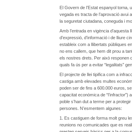
El Govern de l’Estat espanyol torna, u
vegada es tracta de l’aprovació avui a
la seguretat ciutadana, coneguda i mo
Amb l’entrada en vigència d’aquesta lle
d’expressió, d’informació i de lliure ci
estableix com a llibertats públiques 
no ens callem, que hem dit prou a tan
els nostres drets. Per això responen
quals fa ús per a evitar “legalitats” ge
El projecte de llei tipifica com a infra
castiga amb elevades multes econòm
poden ser de fins a 600.000 euros, se
capacitat econòmica de “l’infractor”) 
poble s’han dut a terme per a protegir e
persones. N’esmentem algunes:
1. Es castiguen de forma molt greu le
reunions no comunicades que es realit
presten serveis bàsics per a la comun