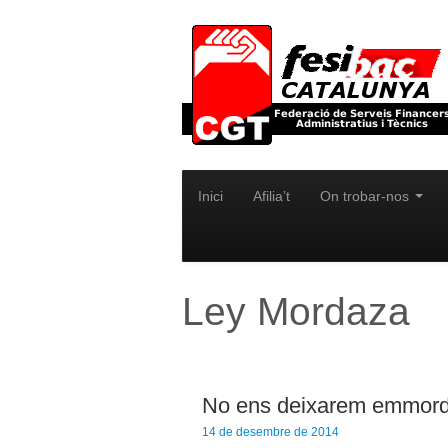
Inici
Afilia’t
On trobar-nos
Ley Mordaza
No ens deixarem emmord
14 de desembre de 2014