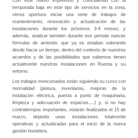
Con este nuevo imprevisto y coincidiendo con la
temporada baja en este tipo de servicios en la zona,
Conveni Col·lectiu d’Establiments Financers de Crèdit 2013
vimos oportuno iniciar una serie de trabajos de
Eleccions Sindicals
mantenimiento, renovación y actualización de las
instalaciones durante los próximos 3-4 meses; y
Pensionistes
además, analizar también durante ese periodo nuevas
fórmulas de arriendo, que ya se estaban valorando
Presentació, consultes i contacte
desde hacía un tiempo, dentro del contexto de nuestros
Quota sindical afiliació
acuerdos y de las posibilidades que sabemos tienen
actualmente nuestras instalaciones en Ruesta y su
Novetats
entorno.
Mutualidades Laborales
Los trabajos mencionados están siguiendo su curso con
normalidad (pintura, inventarios, mejoras de la
Coordinadora
instalación eléctrica, puesta a punto de maquinaria,
limpieza y adecuación de espacios,…) y, si no hay
Crisi COVID-19
contratiempos importantes, estarán finalizados el 15 de
marzo, dejando unas instalaciones totalmente
MARÇ 2020 – BOLETÍN CONFEDERAL 163 – Soluciones a una
operativas y actualizadas para el inicio de la nueva
MARÇ 2020 – Guia de gestió psicològica davant quarantenes p
gestión hostelera.