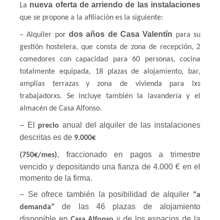
nueva oferta de arriendo de las instalaciones
La
Mesures laborals de prevenció de CORONAVIRUS
que se propone a la afiliación es la siguiente:
Guia del drets laborals – Covid19
dos años de Casa Valentín
– Alquiler por
para su
Canal pels dubtes laborals pel Coronavirus
gestión hostelera, que consta de zona de recepción, 2
comedores con capacidad para 60 personas, cocina
Comunicats
totalmente equipada, 18 plazas de alojamiento, bar,
amplias terrazas y zona de vivienda para lxs
Comunicado COVID-19
trabajadorxs. Se incluye también la lavandería y el
10/03/2020 – Comunicat CGT #1 del Secretariat Permanent d
almacén de Casa Alfonso.
12/03/2020 Pla de xoc davant la crisi del COVID19
– El
anual del alquiler de las instalaciones
precio
descritas es de
9.000€
13/03/2020 – La clase trabajadora no puede pagar la crisis 
, fraccionado en pagos a trimestre
(750€/mes)
14/03/2020 – Comunicat CGT #2: Sobre la cura de menors a
vencido y depositando una fianza de 4.000 € en el
momento de la firma.
14/03/2020 – Comunicat CGT #3: Acomiadaments i suspensi
– Se ofrece también la posibilidad de alquiler
“a
17/03/2020 – Comunicat CGT #4: Suspensions temporals en c
de las 46 plazas de alojamiento
demanda”
disponible en
y de los espacios de la
Casa Alfonso