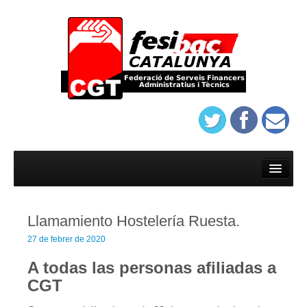
Inici
Afilia’t
Llamamiento Hostelería Ruesta.
On trobar-nos
27 de febrer de 2020
Estatuts del sindicat de banca de Barcelona
A todas las personas afiliadas a
Protocol d’assatjament de Banca
CGT
On trobar-nos