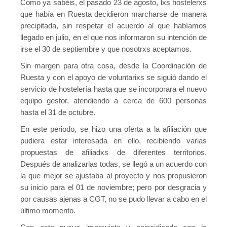
Como ya sabéis, el pasado 23 de agosto, lxs hostelerxs
que había en Ruesta decidieron marcharse de manera
Agenda
precipitada, sin respetar el acuerdo al que habíamos
llegado en julio, en el que nos informaron su intención de
Convenis
irse el 30 de septiembre y que nosotrxs aceptamos.
Activitats administratives
Sin margen para otra cosa, desde la Coordinación de
Ruesta y con el apoyo de voluntarixs se siguió dando el
Conveni Col·lectiu de Consultoria i Estudis de Mercat i Opini
servicio de hostelería hasta que se incorporara el nuevo
Conveni Col·lectiu d’Enginyeria i Oficines d’Estudis Tècnics
equipo gestor, atendiendo a cerca de 600 personas
hasta el 31 de octubre.
Conveni Col·lectiu d’Oficines i Despatxos 2019-2021
En este periodo, se hizo una oferta a la afiliación que
Entitats de crèdit i asseguradores
pudiera estar interesada en ello, recibiendo varias
propuestas de afiliadxs de diferentes territorios.
Conveni Col·lectiu d’Assegurances 2016-2019
Después de analizarlas todas, se llegó a un acuerdo con
la que mejor se ajustaba al proyecto y nos propusieron
Tablas salariales del Convenio de Seguros 2018 y 2019
su inicio para el 01 de noviembre; pero por desgracia y
Conveni Col·lectiu de Banca 2015-2018
por causas ajenas a CGT, no se pudo llevar a cabo en el
último momento.
Conveni Col·lectiu de Caixes i Entitats d’Estalvi 2011-2014