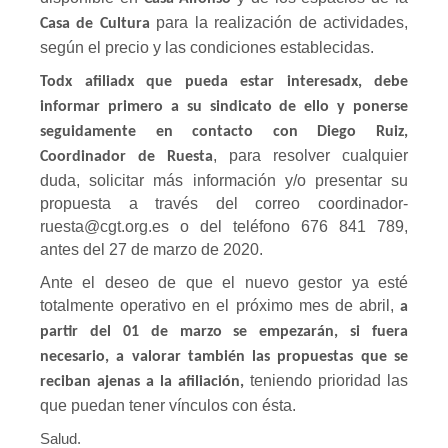
22/03/2020 – Comunicat CGT #5: Prevenció de riscos laborals
para la realización de actividades,
Casa de Cultura
Real Decret 8/2020
según el precio y las condiciones establecidas.
Todx afiliadx que pueda estar interesadx, debe
18/03/2020 – (1) Anàlisis d’urgència del RDL 8/2020 de mesure
informar primero a su sindicato de ello y ponerse
18/03/2020 – (2) Anàlisis d’urgència del RDL 8/2020 de mesure
seguidamente en contacto con Diego Ruiz,
, para resolver cualquier
Coordinador de Ruesta
Suspensió serveis no essencials
duda, solicitar más información y/o presentar su
propuesta a través del correo coordinador-
Més informació
ruesta@cgt.org.es o del teléfono 676 841 789,
antes del 27 de marzo de 2020.
Ante el deseo de que el nuevo gestor ya esté
totalmente operativo en el próximo mes de abril,
a
partir del 01 de marzo se empezarán, si fuera
necesario, a valorar también las propuestas que se
teniendo prioridad las
reciban ajenas a la afiliación,
que puedan tener vínculos con ésta.
Salud.