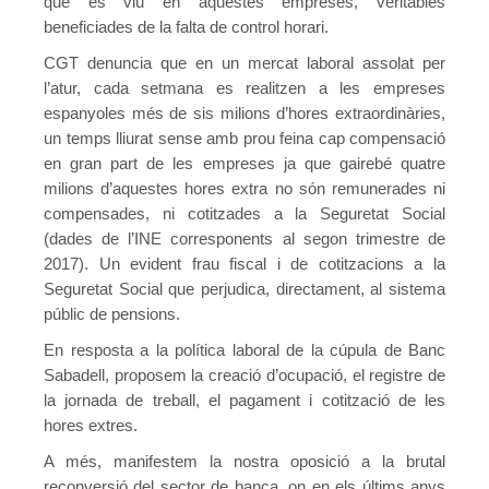
que es viu en aquestes empreses, veritables
Mesures laborals de prevenció de CORONAVIRUS
beneficiades de la falta de control horari.
Guia del drets laborals – Covid19
CGT denuncia que en un mercat laboral assolat per
l’atur, cada setmana es realitzen a les empreses
Canal pels dubtes laborals pel Coronavirus
espanyoles més de sis milions d’hores extraordinàries,
un temps lliurat sense amb prou feina cap compensació
Comunicats
en gran part de les empreses ja que gairebé quatre
Comunicado COVID-19
milions d’aquestes hores extra no són remunerades ni
compensades, ni cotitzades a la Seguretat Social
10/03/2020 – Comunicat CGT #1 del Secretariat Permanent d
(dades de l’INE corresponents al segon trimestre de
2017). Un evident frau fiscal i de cotitzacions a la
12/03/2020 Pla de xoc davant la crisi del COVID19
Seguretat Social que perjudica, directament, al sistema
públic de pensions.
13/03/2020 – La clase trabajadora no puede pagar la crisis 
En resposta a la política laboral de la cúpula de Banc
14/03/2020 – Comunicat CGT #2: Sobre la cura de menors a
Sabadell, proposem la creació d’ocupació, el registre de
la jornada de treball, el pagament i cotització de les
14/03/2020 – Comunicat CGT #3: Acomiadaments i suspensi
hores extres.
17/03/2020 – Comunicat CGT #4: Suspensions temporals en c
A més, manifestem la nostra oposició a la brutal
reconversió del sector de banca, on en els últims anys