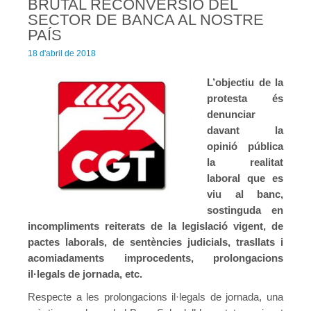
BRUTAL RECONVERSIÓ DEL
SECTOR DE BANCA AL NOSTRE
Agenda
PAÍS
Convenis
18 d'abril de 2018
Activitats administratives
L’objectiu de la
protesta és
Conveni Col·lectiu de Consultoria i Estudis de Mercat i Opini
denunciar
davant la
Conveni Col·lectiu d’Enginyeria i Oficines d’Estudis Tècnics
opinió pública
Conveni Col·lectiu d’Oficines i Despatxos 2019-2021
la realitat
laboral que es
Entitats de crèdit i asseguradores
viu al banc,
sostinguda en
Conveni Col·lectiu d’Assegurances 2016-2019
incompliments reiterats de la legislació vigent, de
pactes laborals, de sentències judicials, trasllats i
Tablas salariales del Convenio de Seguros 2018 y 2019
acomiadaments improcedents, prolongacions
Conveni Col·lectiu de Banca 2015-2018
il·legals de jornada, etc.
Respecte a les prolongacions il·legals de jornada, una
Conveni Col·lectiu de Caixes i Entitats d’Estalvi 2011-2014