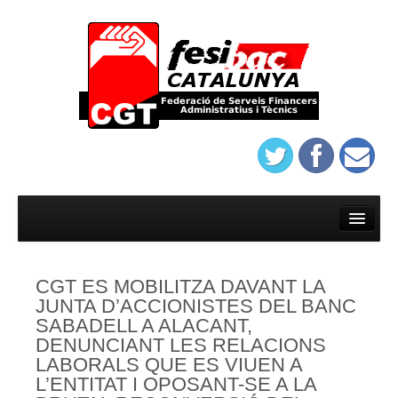
Inici
Afilia’t
CGT ES MOBILITZA DAVANT LA
On trobar-nos
JUNTA D’ACCIONISTES DEL BANC
SABADELL A ALACANT,
Estatuts del sindicat de banca de Barcelona
DENUNCIANT LES RELACIONS
Protocol d’assatjament de Banca
LABORALS QUE ES VIUEN A
L’ENTITAT I OPOSANT-SE A LA
On trobar-nos