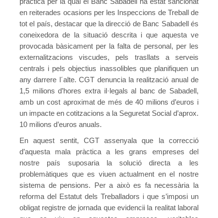
pràctica per la qual el Banc Sabadell ha estat sancionat
Conveni Col·lectiu d’Establiments Financers de Crèdit 2013
en reiterades ocasions per les Inspeccions de Treball de
tot el país, destacar que la direcció de Banc Sabadell és
Eleccions Sindicals
coneixedora de la situació descrita i que aquesta ve
provocada bàsicament per la falta de personal, per les
Pensionistes
externalitzacions viscudes, pels trasllats a serveis
centrals i pels objectius inassolibles que planifiquen un
Presentació, consultes i contacte
any darrere l´alte. CGT denuncia la realització anual de
Quota sindical afiliació
1,5 milions d’hores extra il·legals al banc de Sabadell,
amb un cost aproximat de més de 40 milions d’euros i
Novetats
un impacte en cotitzacions a la Seguretat Social d’aprox.
10 milions d’euros anuals.
Mutualidades Laborales
En aquest sentit, CGT assenyala que la correcció
Coordinadora
d’aquesta mala pràctica a les grans empreses del
nostre país suposaria la solució directa a les
Crisi COVID-19
problemàtiques que es viuen actualment en el nostre
sistema de pensions. Per a això es fa necessària la
MARÇ 2020 – BOLETÍN CONFEDERAL 163 – Soluciones a una
reforma del Estatut dels Treballadors i que s’imposi un
MARÇ 2020 – Guia de gestió psicològica davant quarantenes p
obligat registre de jornada que evidencii la realitat laboral