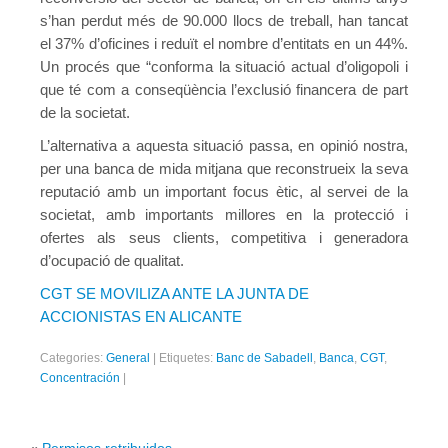
22/03/2020 – Comunicat CGT #5: Prevenció de riscos laborals
s’han perdut més de 90.000 llocs de treball, han tancat
el 37% d’oficines i reduït el nombre d’entitats en un 44%.
Real Decret 8/2020
Un procés que “conforma la situació actual d’oligopoli i
18/03/2020 – (1) Anàlisis d’urgència del RDL 8/2020 de mesure
que té com a conseqüència l’exclusió financera de part
de la societat.
18/03/2020 – (2) Anàlisis d’urgència del RDL 8/2020 de mesure
L’alternativa a aquesta situació passa, en opinió nostra,
Suspensió serveis no essencials
per una banca de mida mitjana que reconstrueix la seva
reputació amb un important focus ètic, al servei de la
Més informació
societat, amb importants millores en la protecció i
ofertes als seus clients, competitiva i generadora
d’ocupació de qualitat.
CGT SE MOVILIZA ANTE LA JUNTA DE
ACCIONISTAS EN ALICANTE
Categories:
General
|
Etiquetes:
Banc de Sabadell
,
Banca
,
CGT
,
Concentración
|