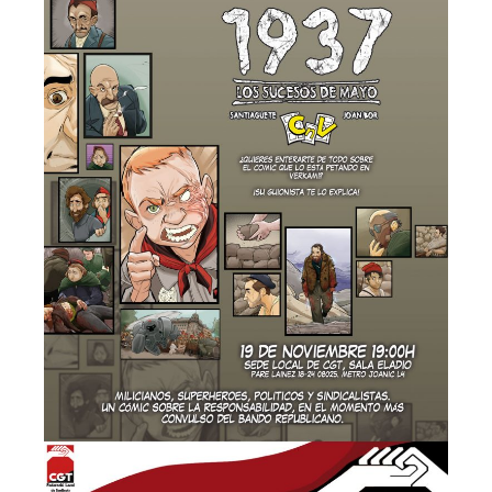
Agenda
Convenis
Activitats administratives
Conveni Col·lectiu de Consultoria i Estudis de Mercat i Opini
Conveni Col·lectiu d’Enginyeria i Oficines d’Estudis Tècnics
Conveni Col·lectiu d’Oficines i Despatxos 2019-2021
Entitats de crèdit i asseguradores
Conveni Col·lectiu d’Assegurances 2016-2019
Tablas salariales del Convenio de Seguros 2018 y 2019
Conveni Col·lectiu de Banca 2015-2018
Conveni Col·lectiu de Caixes i Entitats d’Estalvi 2011-2014