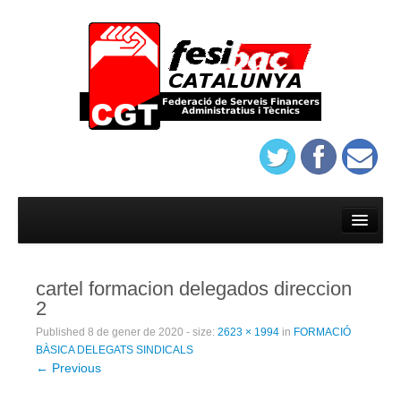
Inici
Afilia’t
cartel formacion delegados direccion
On trobar-nos
2
Estatuts del sindicat de banca de Barcelona
Published
8 de gener de 2020
- size:
2623 × 1994
in
FORMACIÓ
BÀSICA DELEGATS SINDICALS
Protocol d’assatjament de Banca
← Previous
On trobar-nos