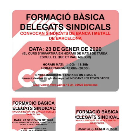
Agenda
Convenis
Activitats administratives
Conveni Col·lectiu de Consultoria i Estudis de Mercat i Opini
Conveni Col·lectiu d’Enginyeria i Oficines d’Estudis Tècnics
Conveni Col·lectiu d’Oficines i Despatxos 2019-2021
Entitats de crèdit i asseguradores
Conveni Col·lectiu d’Assegurances 2016-2019
Tablas salariales del Convenio de Seguros 2018 y 2019
Conveni Col·lectiu de Banca 2015-2018
Conveni Col·lectiu de Caixes i Entitats d’Estalvi 2011-2014