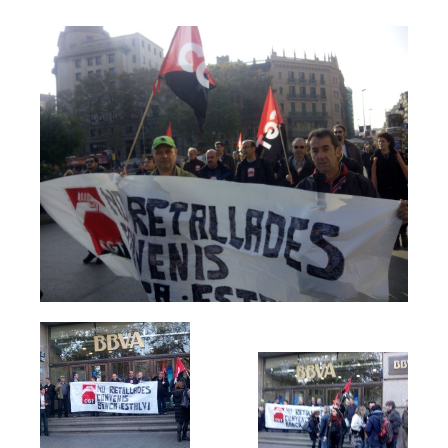
Agenda
Convenis
Activitats administratives
Conveni Col·lectiu de Consultoria i Estudis de Mercat i Opini
Conveni Col·lectiu d’Enginyeria i Oficines d’Estudis Tècnics
Conveni Col·lectiu d’Oficines i Despatxos 2019-2021
Entitats de crèdit i asseguradores
Conveni Col·lectiu d’Assegurances 2016-2019
Tablas salariales del Convenio de Seguros 2018 y 2019
Conveni Col·lectiu de Banca 2015-2018
Conveni Col·lectiu de Caixes i Entitats d’Estalvi 2011-2014