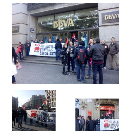
Agenda
Convenis
Activitats administratives
Conveni Col·lectiu de Consultoria i Estudis de Mercat i Opini
Conveni Col·lectiu d’Enginyeria i Oficines d’Estudis Tècnics
Conveni Col·lectiu d’Oficines i Despatxos 2019-2021
Entitats de crèdit i asseguradores
Conveni Col·lectiu d’Assegurances 2016-2019
Tablas salariales del Convenio de Seguros 2018 y 2019
Conveni Col·lectiu de Banca 2015-2018
Conveni Col·lectiu de Caixes i Entitats d’Estalvi 2011-2014