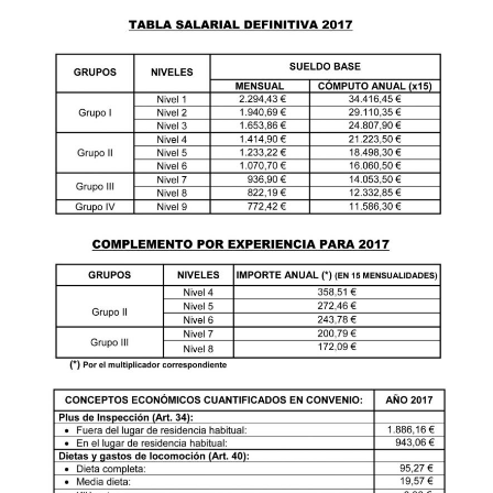
Conveni Col·lectiu d’Establiments Financers de Crèdit 2013
Eleccions Sindicals
Pensionistes
Presentació, consultes i contacte
Quota sindical afiliació
Novetats
Mutualidades Laborales
Coordinadora
Crisi COVID-19
MARÇ 2020 – BOLETÍN CONFEDERAL 163 – Soluciones a una
MARÇ 2020 – Guia de gestió psicològica davant quarantenes p