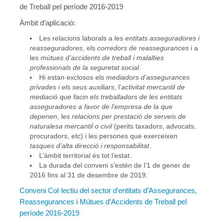
de Treball pel període 2016-2019
Agenda
Àmbit d’aplicació:
Convenis
Les relacions laborals a les
entitats asseguradores i
reasseguradores
, els
corredors de reassegurances
i a
Activitats administratives
les
mútues d’accidents de treball i malalties
professionals de la seguretat social
.
Conveni Col·lectiu de Consultoria i Estudis de Mercat i Opini
Hi estan exclosos els
mediadors d’assegurances
privades i els seus auxiliars
, l’
activitat mercantil de
Conveni Col·lectiu d’Enginyeria i Oficines d’Estudis Tècnics
mediació que facin els treballadors de les entitats
asseguradores a favor de l’empresa de la que
Conveni Col·lectiu d’Oficines i Despatxos 2019-2021
depenen
, les
relacions per prestació de serveis de
naturalesa mercantil o civil
(perits taxadors, advocats,
Entitats de crèdit i asseguradores
procuradors, etc) i les persones que exerceixen
tasques d’alta direcció i responsabilitat
.
Conveni Col·lectiu d’Assegurances 2016-2019
L’àmbit territorial és tot l’estat.
La durada del conveni s’estén de l’1 de gener de
Tablas salariales del Convenio de Seguros 2018 y 2019
2016 fins al 31 de desembre de 2019.
Conveni Col·lectiu del sector d’entitats d’Assegurances,
Conveni Col·lectiu de Banca 2015-2018
Reassegurances i Mútues d’Accidents de Treball pel
Conveni Col·lectiu de Caixes i Entitats d’Estalvi 2011-2014
període 2016-2019