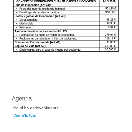
22/03/2020 – Comunicat CGT #5: Prevenció de riscos laborals
Real Decret 8/2020
18/03/2020 – (1) Anàlisis d’urgència del RDL 8/2020 de mesure
18/03/2020 – (2) Anàlisis d’urgència del RDL 8/2020 de mesure
Suspensió serveis no essencials
Més informació
Agenda
No hi ha esdeveniments
Veure'ls tots