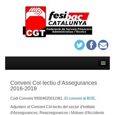
Inici
Afilia’t
Conveni Col·lectiu d’Assegurances
On trobar-nos
2016-2019
Estatuts del sindicat de banca de Barcelona
Codi Conveni 99004625011981.
El conveni al BOE.
Protocol d’assatjament de Banca
Adjuntem el Conveni Col·lectiu del sector d’entitats
d’Assegurances, Reassegurances i Mútues d’Accidents
On trobar-nos