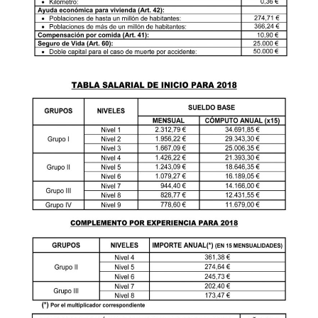
Mesures laborals de prevenció de CORONAVIRUS
Guia del drets laborals – Covid19
Canal pels dubtes laborals pel Coronavirus
Comunicats
Comunicado COVID-19
10/03/2020 – Comunicat CGT #1 del Secretariat Permanent d
12/03/2020 Pla de xoc davant la crisi del COVID19
13/03/2020 – La clase trabajadora no puede pagar la crisis 
14/03/2020 – Comunicat CGT #2: Sobre la cura de menors a
14/03/2020 – Comunicat CGT #3: Acomiadaments i suspensi
17/03/2020 – Comunicat CGT #4: Suspensions temporals en c