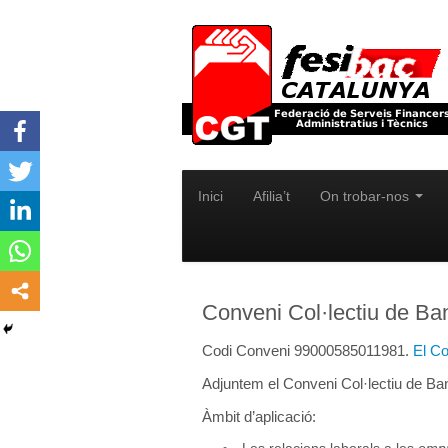
Inici
Afilia’t
On trobar-nos
Conveni Col·lectiu de B
Codi Conveni 99000585011981.
El Co
Adjuntem el Conveni Col·lectiu de Ba
Àmbit d’aplicació: