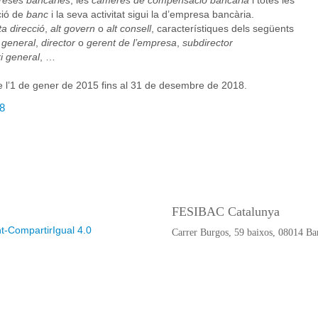
eses bancàries
, les
càmeres de compensació bancària
i totes les
ció de
banc
i la seva activitat sigui la d’empresa bancària.
ta direcció
,
alt govern
o
alt consell
, característiques dels següents
 general
,
director
o
gerent de l’empresa
,
subdirector
i general
, …
e l’1 de gener de 2015 fins al 31 de desembre de 2018.
18
FESIBAC Catalunya
-CompartirIgual 4.0
Carrer Burgos, 59 baixos, 08014 Ba