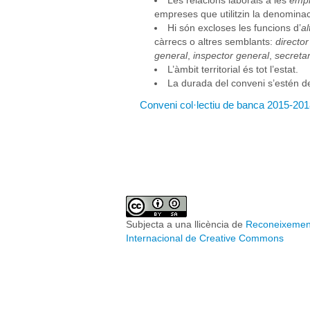
Les relacions laborals a les
empr
empreses que utilitzin la denomina
Hi són excloses les funcions d’
al
càrrecs o altres semblants:
director
general
,
inspector general
,
secretar
L’àmbit territorial és tot l’estat.
La durada del conveni s’estén d
Conveni col·lectiu de banca 2015-20
Subjecta a una llicència de
Reconeixement
Internacional de Creative Commons